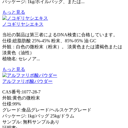
パッケージ: 1kg/ホイルバッグ、または...
もっと見る
ノコギリヤシエキス
当社の製品は第三者によるDNA検査に合格しています。
仕様:総脂肪酸 25%-45% 粉末、85%-95% 油 GC
外観：白色の微粉末（粉末）。 淡黄色または濃褐色または
淡黄色（油性）
植物名: セレノア...
もっと見る
アルファリポ酸パウダー
CAS番号:1077-28-7
外観:黄色の微粉末
仕様:99%
グレード:食品グレード/ヘルスケアグレード
パッケージ: 1kg/バッグ 25kg/ドラム
サンプル: 無料サンプルあり
証明書:...