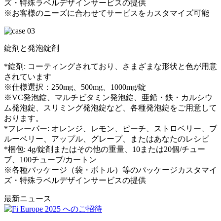
ズ・特殊ラベルデザインサービスの提供
※お客様のニーズに合わせてサービスをカスタマイズ可能
錠剤と発泡錠剤
*錠剤: コーティングされており、さまざまな形状と色が用意
されています
※仕様選択：250mg、500mg、1000mg/錠
※VC発泡錠、マルチビタミン発泡錠、亜鉛・鉄・カルシウ
ム発泡錠、スリミング発泡錠など、各種発泡錠をご用意して
おります。
*フレーバー: オレンジ、レモン、ピーチ、ストロベリー、ブ
ルーベリー、アップル、グレープ、またはあなたのレシピ
*梱包: 4g/錠剤またはその他の重量、10または20個/チュー
ブ、100チューブ/カートン
※各種パッケージ（袋・ボトル）等のパッケージカスタマイ
ズ・特殊ラベルデザインサービスの提供
最新ニュース