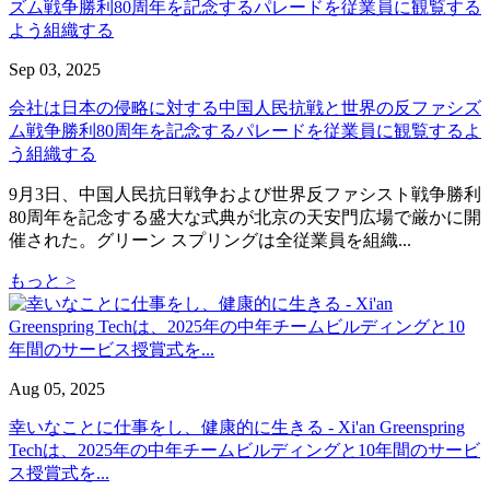
Sep 03, 2025
会社は日本の侵略に対する中国人民抗戦と世界の反ファシズ
ム戦争勝利80周年を記念するパレードを従業員に観覧するよ
う組織する
9月3日、中国人民抗日戦争および世界反ファシスト戦争勝利
80周年を記念する盛大な式典が北京の天安門広場で厳かに開
催された。グリーン スプリングは全従業員を組織...
もっと >
Aug 05, 2025
幸いなことに仕事をし、健康的に生きる - Xi'an Greenspring
Techは、2025年の中年チームビルディングと10年間のサービ
ス授賞式を...