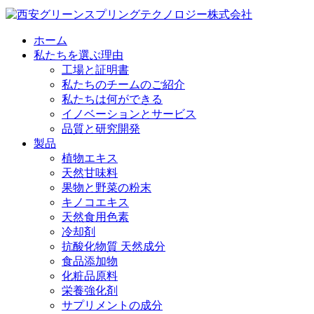
ホーム
私たちを選ぶ理由
工場と証明書
私たちのチームのご紹介
私たちは何ができる
イノベーションとサービス
品質と研究開発
製品
植物エキス
天然甘味料
果物と野菜の粉末
キノコエキス
天然食用色素
冷却剤
抗酸化物質 天然成分
食品添加物
化粧品原料
栄養強化剤
サプリメントの成分