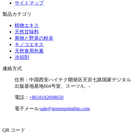
サイトマップ
製品カテゴリ
植物エキス
天然甘味料
果物と野菜の粉末
キノコエキス
天然食用色素
冷却剤
連絡方式
住所：
中国西安ハイテク開発区天宮七路国家デジタル
出版基地基地604号室、スーツA。-
電話：
+8618182698650
電子メール:
sale@greenspringbio.com
QR コード