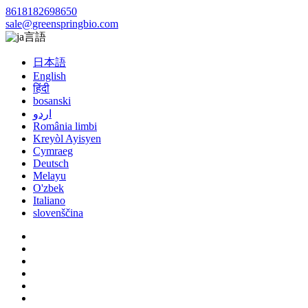
8618182698650
sale@greenspringbio.com
言語
日本語
English
हिंदी
bosanski
اردو
România limbi
Kreyòl Ayisyen
Cymraeg
Deutsch
Melayu
O'zbek
Italiano
slovenščina